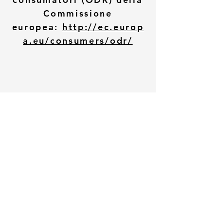
Commissione
europea:
http://ec.europ
a.eu/consumers/odr/
Il Residence Maximilian si trova a sud di